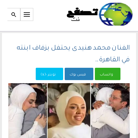
الفنان محمد هنيدى يحتفل بزفاف ابنته
في القاهرة ..
واتساب
فيس بوك
تويتر -(x)