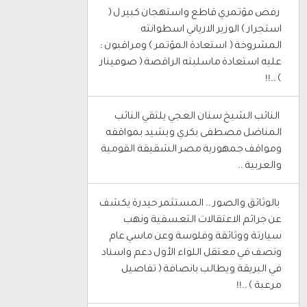
‎ رفض مؤتمري قاطع واستهجان كبير ل (
استجرار ) الوزير الارياني اسطوانته
المشروخة ( استعادة المؤتمر ) ومراقبون :
عليه استعادة ماسلبته الراقصة ( صوفينار
) ..!!
‎ النائب الشيخ سنان العجي يلتقي النائب
المناضل مصطفى بكري ويشيد بمواقفه
ومواقف جمهورية مصر الشقيقة القومية
والعربية ..
‎ بالوثائق والصور .. المستثمر حيدرة يكشف
عن جرائم الاعتقالات التعسفية ونهب
سيارتة ووثائقة وفلوسة وعن ماسي عام
ونصف في معتقل اللواء الأول دعم واسناد
في البريقة ويطالب بانصافة ( تفاصيل
مرعبة ) ..!!