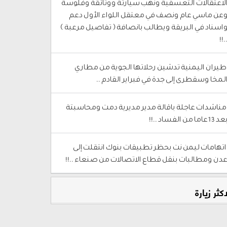
لاعتقالات التعسفية ونهب سيارتة ووثائقة وفلوسة
عن ماسي عام ونصف في معتقل اللواء الأول دعم
اسناد في البريقة ويطالب بانصافة ( تفاصيل مرعبة )
..!
 طيران اليمنية تدشين رحلاتها الجوية من مطاري
لمخا وسقطرى إلى جدة في فبراير القادم ..
 مناشدات عاجلة باقالة مدير مديرية دمت ومحاسبتة
عد 13عاما من الفساد ..!!
 اتهامات ليمن نت بحظر تطبيقات بنوك انتقلت إلى
دن ومطالبات بنقل قطاع الاتصالات من صنعاء ..!!
اكثر زيارة