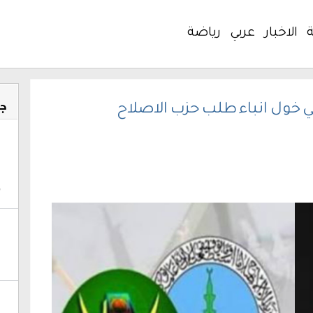
ة
الاخبار
عربي
رياضة
جد
ي خول انباء طلب حزب الاصلاح
‎
ا
ا
(
‎
م
م
‎