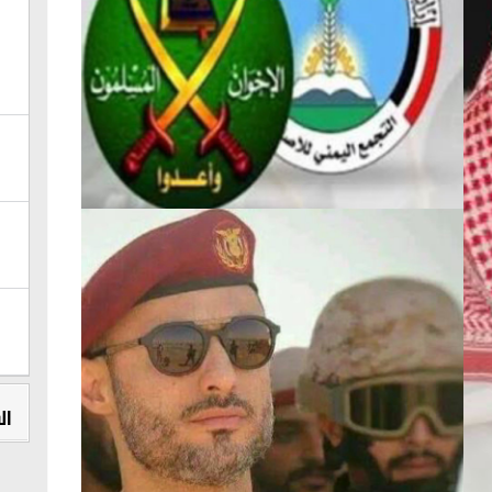
ا
و
و
!
‎
ا
‎
ب
‎
ع
ال